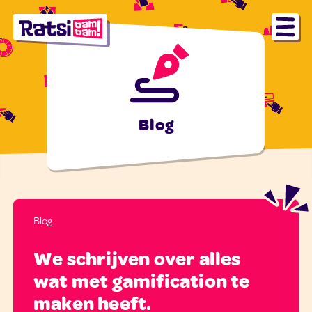
Blog
Blog
We schrijven over alles
wat met gamification te
maken heeft.