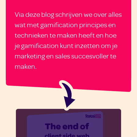
Via deze blog schrijven we over alles
wat met gamification principes en
technieken te maken heeft en hoe
je gamification kunt inzetten om je
marketing en sales succesvoller te
maken.