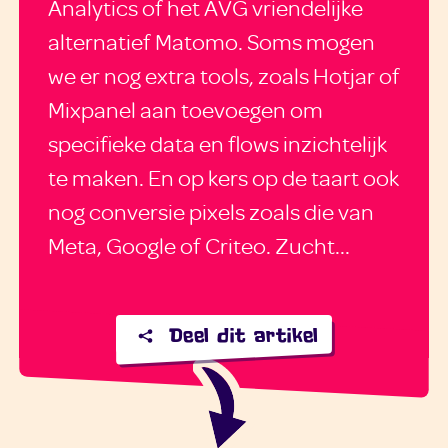
Analytics of het AVG vriendelijke
alternatief Matomo. Soms mogen
we er nog extra tools, zoals Hotjar of
Mixpanel aan toevoegen om
specifieke data en flows inzichtelijk
te maken. En op kers op de taart ook
nog conversie pixels zoals die van
Meta, Google of Criteo. Zucht...
Deel dit artikel