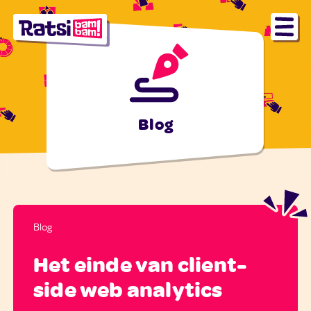
Blog
Blog
Het einde van client-
side web analytics