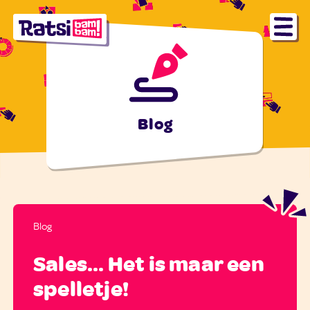
Blog
Blog
Sales... Het is maar een
spelletje!