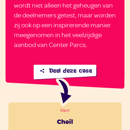
wordt niet alleen het geheugen van
de deelnemers getest, maar worden
zij ook op een inspirerende manier
meegenomen in het veelzijdige
aanbod van Center Parcs.
Deel deze case
Klant
Cheil