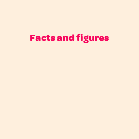
Facts and figures
Succesvolle
Meer dan 65%
Jongere
leadcamagnce
conversie op
doelgroep
voor CP
alle bezoekers
aangesproken