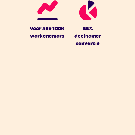
Voor alle 100K
55%
werkenemers
deelnemer
conversie
Volgende case
Vorige case