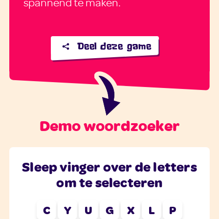
spannend te maken.
Deel deze game
Demo woordzoeker
Sleep vinger over de letters
om te selecteren
C
Y
U
G
X
L
P