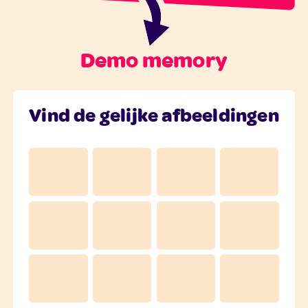
Demo memory
Vind de gelijke afbeeldingen
👻
🍎
🍎
💩
🦄
🍌
💩
🍌
🍭
🦄
🍭
👻