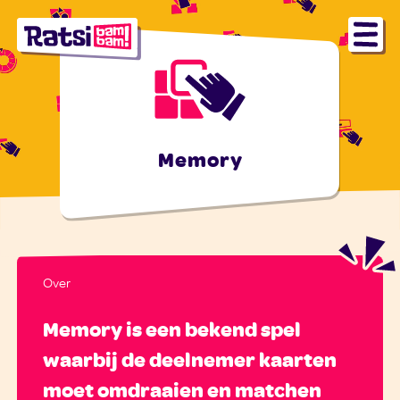
Memory
Over
Memory is een bekend spel
waarbij de deelnemer kaarten
moet omdraaien en matchen