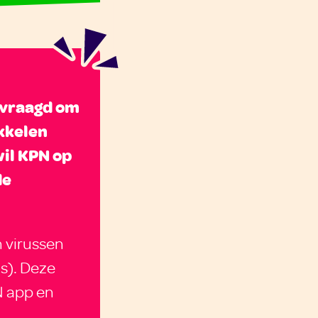
evraagd om
kkelen
il KPN op
de
 virussen
s). Deze
N app en