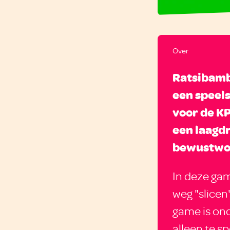
Over
Ratsibamb
een speel
voor de K
een laagd
bewustwor
In deze gam
weg "slicen
game is on
alleen te s