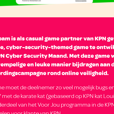
am is als casual game partner van KPN g
se, cyber-security-themed game te ontwi
PN Cyber Security Maand. Met deze game w
rempelige en leuke manier bijdragen aan 
dingscampagne rond online veiligheid.
e moet de deelnemer zo veel mogelijk bugs en
" met de karate kat (gebaseerd op KPN kat Loui
derdeel van het Voor Jou programma in de KP
pelen voor klante van KPN.