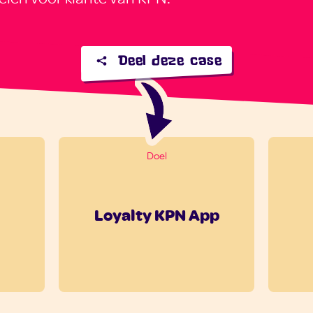
Deel deze case
Doel
Loyalty KPN App