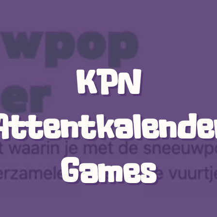
KPN
Attentkalende
Games