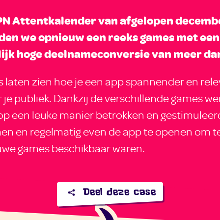
PN Attentkalender van afgelopen decemb
den we opnieuw een reeks games met een
lijk hoge deelnameconversie van meer da
laten zien hoe je een app spannender en rele
je publiek. Dankzij de verschillende games w
op een leuke manier betrokken en gestimuleer
en en regelmatig even de app te openen om te 
euwe games beschikbaar waren.
Deel deze case