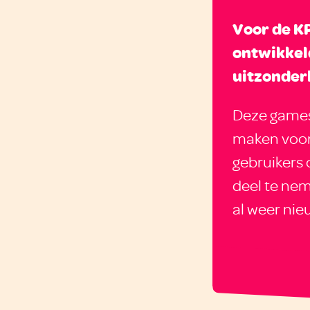
Voor de K
ontwikkel
uitzonder
Deze games 
maken voor 
gebruikers 
deel te nem
al weer ni