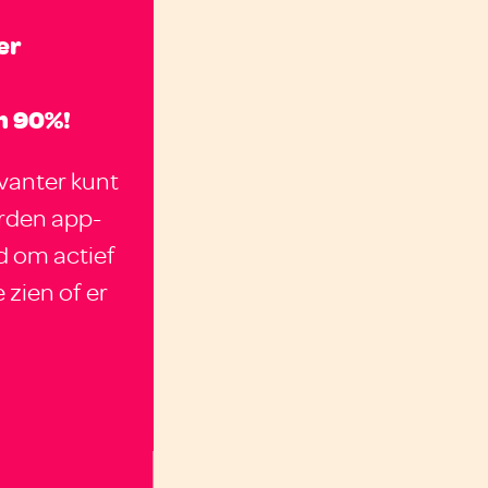
er
n 90%!
vanter kunt
erden app-
d om actief
zien of er